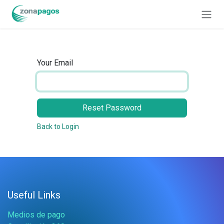
Skip to Content
Your Email
Reset Password
Back to Login
Useful Links
Medios de pago