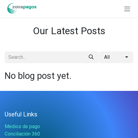
Skip to Content
Our Latest Posts
All
No blog post yet.
Useful Links
Medios de pago
Conciliación 360