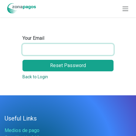
Skip to Content
Your Email
Reset Password
Back to Login
Useful Links
Medios de pago